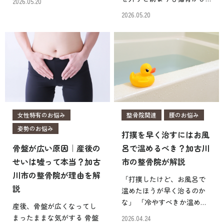
2026.05.20
き上がろうとしたとき、背
どくなった気がする つけて
2026.05.20
中が痛くて驚いた経験はあ
いる間は楽だけど根本的に
りませんか？夜寝る前は何
治っていない こんなお悩み
ともなかったのに、朝にな
をお持ちではないでしょう
ると背中が痛むのは不 […]
か。猫背を治そうと購入し
た矯正ベルトが、かえっ […]
女性特有のお悩み
整骨院関連
腰のお悩み
姿勢のお悩み
打撲を早く治すにはお風
骨盤が広い原因｜産後の
呂で温めるべき？加古川
せいは嘘って本当？加古
市の整骨院が解説
川市の整骨院が理由を解
「打撲したけど、お風呂で
説
温めたほうが早く治るのか
な」 「冷やすべきか温める
産後、骨盤が広くなってし
べきか判断がつかない」
まったままな気がする 骨盤
2026.04.24