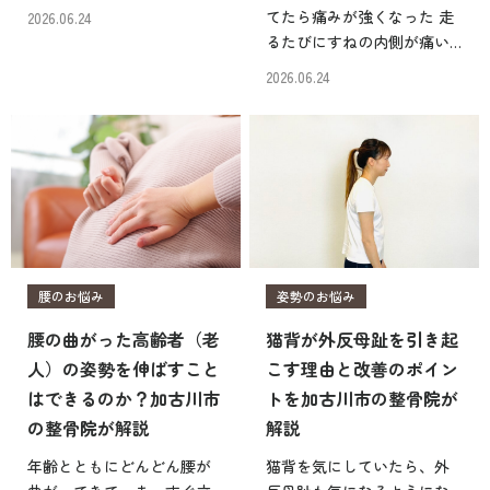
びに片方のかかとだけに違
てたら痛みが強くなった 走
2026.06.24
和感がある こうした片側だ
るたびにすねの内側が痛い
けのかかとの痛みは、歩行
マッサージガンでシンスプ
2026.06.24
や立ち仕事に大きな支障を
リントをケアしたいけれど
もたらします。加古川市の
使い方がわからない シンス
ロルク鍼灸整骨院でも、 […]
プリントに悩み、セルフケ
アとしてマッサージガンの
使用を検討している方も […]
腰のお悩み
姿勢のお悩み
腰の曲がった高齢者（老
猫背が外反母趾を引き起
人）の姿勢を伸ばすこと
こす理由と改善のポイン
はできるのか？加古川市
トを加古川市の整骨院が
の整骨院が解説
解説
年齢とともにどんどん腰が
猫背を気にしていたら、外