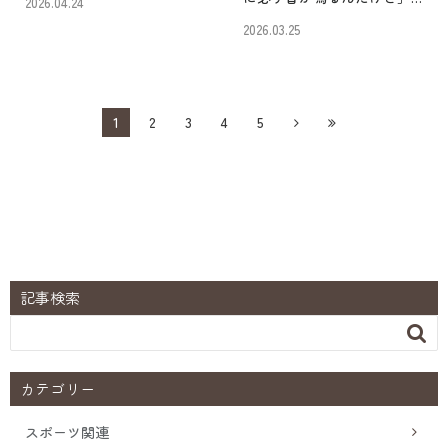
2026.04.24
筋が固まっていますね」と
「音が鳴らないようにする
2026.03.25
言われて、初めてその名前
方法ってあるの？」 足首を
を知った方も多いのではな
動かすたびにポキポキと音
いでしょうか。首や肩の痛
が鳴る経験、ありません
み、腕のしびれで悩んで […]
か？ 特に、朝起きて最初に
1
2
3
4
5
歩くときや、階段を上る […]
記事検索

カテゴリー
スポーツ関連