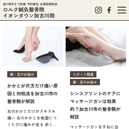
夜19時半まで診療･予約優先･各種保険取扱
ロルク鍼灸整骨院
イオンタウン加古川院
膝・足のお悩み
スポーツ関連
膝・足のお悩み
かかとが片方だけ痛い原
因と対処法を加古川市の
シンスプリントのケアに
整骨院が解説
マッサージガンは効果
的？加古川市の整骨院が
右のかかとだけがズキズキ
解説
痛い 左のかかとを地面につ
くたびに痛みが走る 歩くた
マッサージガンをすねに当