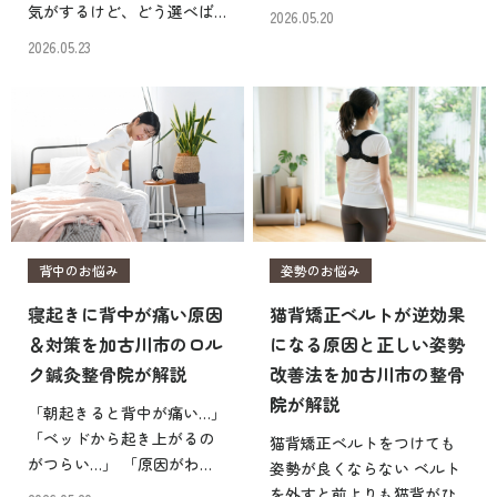
を繰り返してしまうのは、
気がするけど、どう選べば
2026.05.20
自分の体質に問題があるの
いいかわからない ストレー
2026.05.23
だろうか？」 同じ場所がず
トネックと言われたけど、
っと痛んだり、怪我を繰り
枕の高さをどう調整すれば
返したりすると、自分の体
いいんだろう こうしたお悩
に問題があるのではない […]
みを抱えている人は少なく
ありません。実際、加古 […]
背中のお悩み
姿勢のお悩み
寝起きに背中が痛い原因
猫背矯正ベルトが逆効果
＆対策を加古川市のロル
になる原因と正しい姿勢
ク鍼灸整骨院が解説
改善法を加古川市の整骨
院が解説
「朝起きると背中が痛い…」
「ベッドから起き上がるの
猫背矯正ベルトをつけても
がつらい…」 「原因がわか
姿勢が良くならない ベルト
らない…」 朝目が覚めて起
を外すと前よりも猫背がひ