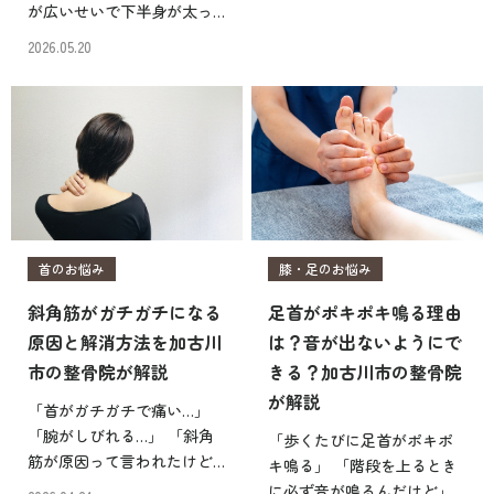
「間違った対処で悪化させ
が広いせいで下半身が太っ
たくない」 打撲をしたと
て見える 骨盤のせいでズボ
2026.05.20
き、お風呂に入るべきか悩
ンがきつく感じる 特に女性
む人は多いのではないでし
は骨盤が広いことへのコン
ょうか。 もしかすとお風呂
プレックスを感じている人
[…]
も多いのではないでしょう
か。 実際、加古川市の […]
首のお悩み
膝・足のお悩み
斜角筋がガチガチになる
足首がポキポキ鳴る理由
原因と解消方法を加古川
は？音が出ないようにで
市の整骨院が解説
きる？加古川市の整骨院
が解説
「首がガチガチで痛い…」
「腕がしびれる…」 「斜角
「歩くたびに足首がポキポ
筋が原因って言われたけど
キ鳴る」 「階段を上るとき
何それ？」 整骨院で「斜角
に必ず音が鳴るんだけど」