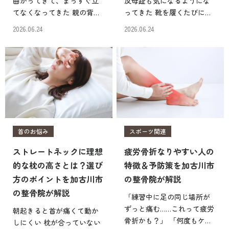
曲がってきて、まっすぐ立
反母趾も気になるようにな
てなくなってきた 親の背中
ってきた 靴を履くたびに親
が丸くなってきて、姿勢が
指の付け根が痛い 姿勢の悪
2026.06.24
2026.06.24
気になる 腰が曲がったまま
さと足の変形に関係がある
だと、この先もっと動けな
のか知りたい このような疑
くなるのではないか こうし
問や不安を抱えている人は
た姿勢の変化は、高齢者や
少なくありません。加古川
そのご家族にとって大き […]
市のロルク鍼灸整骨院で […]
首のお悩み
スポーツ関連
ストレートネックに理想
疲労骨折なりやすい人の
的な枕の高さとは？選び
特徴＆予防策を加古川市
方のポイントを加古川市
の整骨院が解説
の整骨院が解説
「練習中に足の同じ場所が
ずっと痛む……これって疲労
朝起きると首が痛くて動か
骨折かも？」 「何度もケガ
しにくい 枕が合っていない