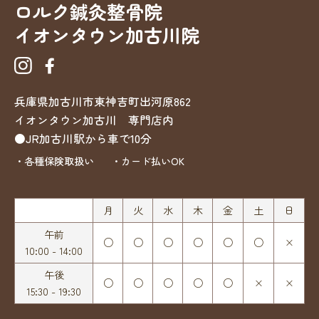
ロルク鍼灸整骨院
イオンタウン加古川院
兵庫県加古川市東神吉町出河原862
イオンタウン加古川 専門店内
●JR加古川駅から車で10分
・各種保険取扱い
・カード払いOK
月
火
水
木
金
土
日
午前
○
○
○
○
○
○
×
10:00 - 14:00
午後
○
○
○
○
○
×
×
15:30 - 19:30