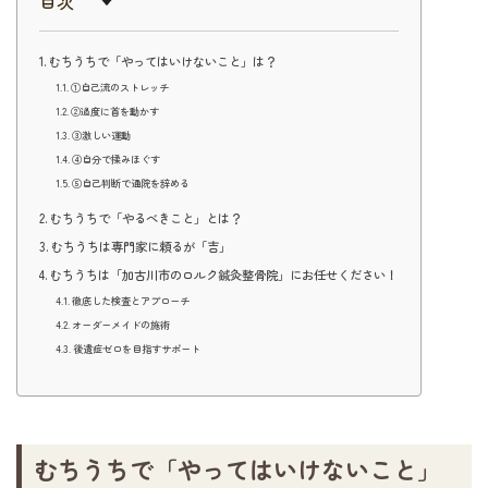
目次
むちうちで「やってはいけないこと」は？
①自己流のストレッチ
②過度に首を動かす
③激しい運動
④自分で揉みほぐす
⑤自己判断で通院を辞める
むちうちで「やるべきこと」とは？
むちうちは専門家に頼るが「吉」
むちうちは「加古川市のロルク鍼灸整骨院」にお任せください！
徹底した検査とアプローチ
オーダーメイドの施術
後遺症ゼロを目指すサポート
むちうちで「やってはいけないこと」