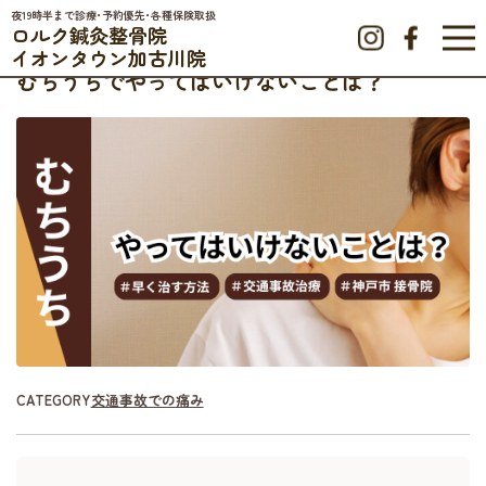
夜19時半まで診療･予約優先･各種保険取扱
交通事故TOP
»
交通事故での痛み
»
むちうちでやってはいけないことは？
ロルク鍼灸整骨院
イオンタウン加古川院
むちうちでやってはいけないことは？
CATEGORY :
交通事故での痛み