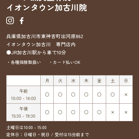
イオンタウン加古川院
兵庫県加古川市東神吉町出河原862
イオンタウン加古川 専門店内
●JR加古川駅から車で10分
・各種保険取扱い
・カード払いOK
月
火
水
木
金
土
日
午前
○
○
○
○
○
○
×
10:00 - 14:00
午後
○
○
○
○
○
×
×
15:30 - 19:30
土曜日は10:00 - 15:00
定休日：日曜日・祝日 / 受付は15分前まで